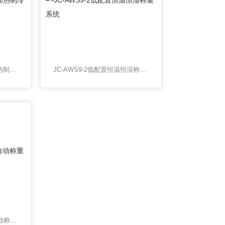
BP-150上海一恒实验室加热制冷浴槽低温冷却槽
JC-AWS9-2低配置恒温恒湿称重系统
JC-AWS9-S低浓度滤膜自动称重系统恒温恒湿