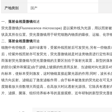
产地类别
国产
一、
落射金相显微镜
概述
荧光显微镜(Fluorescence microscope) 是以紫外线为光源
状及其所在位置。荧光显微镜用于研究细胞内物质的吸收、运输、化学
二、
落射金相显微镜
用途
细胞中有些物质，如叶绿素等，受紫外线照射后可发荧光;另有一些物质
后，经紫外线照射亦可发荧光，荧光显微镜就是对这类物质进行定性和
而落射荧光显微镜与荧光显微镜的主要区别在于落射光装置，新型的落
的部分(紫外和紫蓝)由于滤镜上镀膜的性质而反射。当滤镜对向光源呈
向标本，使标本受到激发，这时物镜直接起聚光器的作用;同时，波长长
镜方向反射。滤镜起了激发滤板作用，由于标本被激发的荧光处在可见
度随着放大倍数增大而提高，在高放大时比透射光源强。它除具有透射
片、滤膜、菌落、组织培养标本等的直接观察。近年研制的新型荧光显