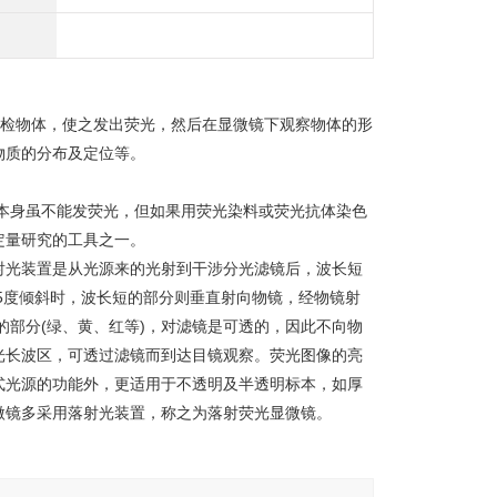
，用以照射被检物体，使之发出荧光，然后在显微镜下观察物体的形
物质的分布及定位等。
本身虽不能发荧光，但如果用荧光染料或荧光抗体染色
定量研究的工具之一。
射光装置是从光源来的光射到干涉分光滤镜后，波长短
45度倾斜时，波长短的部分则垂直射向物镜，经物镜射
的部分(绿、黄、红等)，对滤镜是可透的，因此不向物
光长波区，可透过滤镜而到达目镜观察。荧光图像的亮
式光源的功能外，更适用于不透明及半透明标本，如厚
微镜多采用落射光装置，称之为落射荧光显微镜。