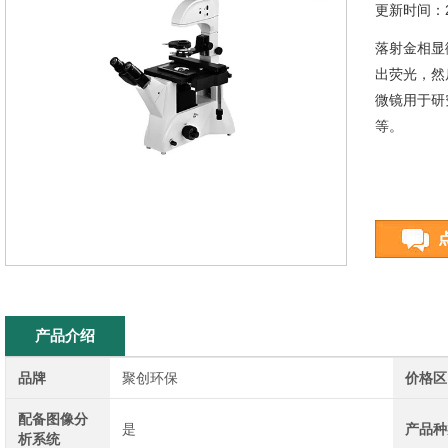
更新时间：20
落射金相显
出荧光，然
微镜用于研
等。
产品介绍
品牌
聚创环保
价格区
配备图像分
是
产品种
析系统