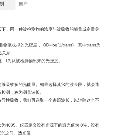
别
国产
长下，同一种被检测物的浓度与被吸收的能量成定量关
物吸收掉的光密度， OD=log(1/trans)，其中trans为
述关系:
的光强度，Ι为从被检测物出来的光强度。
能够吸收多的光能量。如果选择其它的波长段，就会造
行检测，称为测量波长。
特异性吸收，我们再选取一个参照波长，以消除这个不
4095。仪器定义没有光源下的透光值为 0%，没有
0%之间。透光值