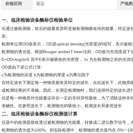
价格区间
面议
产地类
一、
临床检验设备酶标仪
检验单位
光通过被检测物，前后的能量差异即是被检测物吸收掉的能量，特定波
系。
检测单位用OD值表示， OD是optical density(光密度)的缩写，表示被检测
检测物的透光值。根据Bouger-amberT-beer法则，OD值与光强度成下
E=OD=log(lo/Ι) 其中E表示被吸收的光密度， Ιo 为在检测物之前
OD值由下述公式计算:
c为检测物的浓度 b为检测物的厚度 a为摩尔因子
在特定波长下测定每一种物质都有其特定的波长，在此波长下，此物质
成检测结果的不准确。因此，在测定检测物时，我们选择特定的波长进
但是每一种物质对光能量还存在一定的非特异性吸收，为了消除这种非
准确性。在参照波长下，检测物光的吸收小。检测波长和参照波长
二、
临床检验设备酶标仪
检测值计算
仪器中的检测器接收透过被检测物的光能量，转换成二进位数字信号，大为
检测物的透光值为100%。则实际检测中，检测物的透光值均在 0%一10