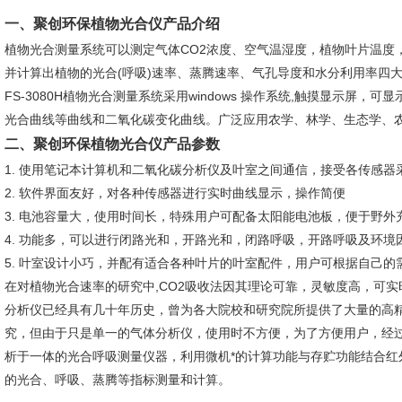
一、
聚创环保植物光合仪
产品介绍
植物光合测量系统可以测定气体CO2浓度、空气温湿度，植物叶片温度
并计算出植物的光合(呼吸)速率、蒸腾速率、气孔导度和水分利用率四
FS-3080H植物光合测量系统采用windows 操作系统,触摸显示屏，
光合曲线等曲线和二氧化碳变化曲线。广泛应用农学、林学、生态学、
二、
聚创环保植物光合仪
产品参数
1. 使用笔记本计算机和二氧化碳分析仪及叶室之间通信，接受各传感
2. 软件界面友好，对各种传感器进行实时曲线显示，操作简便
3. 电池容量大，使用时间长，特殊用户可配备太阳能电池板，便于野外
4. 功能多，可以进行闭路光和，开路光和，闭路呼吸，开路呼吸及环境
5. 叶室设计小巧，并配有适合各种叶片的叶室配件，用户可根据自己的
在对植物光合速率的研究中,CO2吸收法因其理论可靠，灵敏度高，可
分析仪已经具有几十年历史，曾为各大院校和研究院所提供了大量的高
究，但由于只是单一的气体分析仪，使用时不方便，为了方便用户，经
析于一体的光合呼吸测量仪器，利用微机*的计算功能与存贮功能结合红
的光合、呼吸、蒸腾等指标测量和计算。