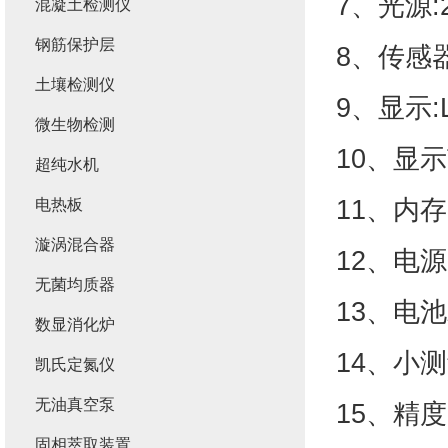
7、光源:
混凝土检测仪
钢筋保护层
8、传感
土壤检测仪
9、显示
微生物检测
10、显示范
超纯水机
11、内
电热板
漩涡混合器
12、电
无菌均质器
13、电池
数显消化炉
14、小
凯氏定氮仪
无油真空泵
15、精度
固相萃取装置