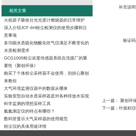
补充说明
相关文章
火焰原子吸收分光光度计燃烧器的日常维护
深入介绍JCF-6H粉尘检测仪的使用步骤和注
意事项
验证码
多功能水质硫化物酸化吹气仪满足不断变化的
水质检测需求
GCG1000粉尘浓度传感器系统在洗煤厂的重
要性《聚创环保》
购买了个体粉尘采样器不会使用，别担心聚创
来教你
大气环境监测仪器中的数据从哪来
实验室型自动水质采样器是对各种排放水实现
上一篇：
聚创环
科学监测的理想采样工具
下一篇：
叶面积仪
氨氮测定仪的特点有哪些？
数码管显示大气采样器的使用规范
粉尘仪的具体用途详情