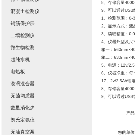
8、存储容量400
9、可以通过US
混凝土检测仪
1、检测范围：0-3
钢筋保护层
2、显示方式：液
3、读取精度：0.0
土壤检测仪
4、仪器外型及尺
微生物检测
箱一：560mm×4
箱二：630mm×40
超纯水机
5、电源：12v/
电热板
6、仪器净重：每
17、2v/2.5A
漩涡混合器
8、存储容量400
无菌均质器
9、可以通过US
数显消化炉
产品
凯氏定氮仪
无油真空泵
您的单位