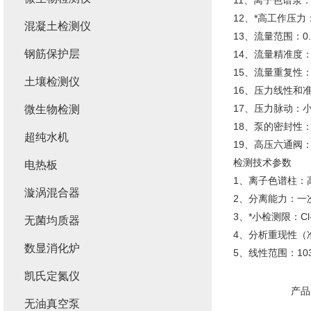
11、离子色谱泵
12、*高工作压力：
混凝土检测仪
13、流量范围：0.00
钢筋保护层
14、流量精准度：0
15、流量重复性：R
土壤检测仪
16、压力线性和准
17、压力脉动：小于
微生物检测
18、泵的密封性：压
超纯水机
19、高压六通阀
检测技术参数
电热板
1、离子色谱柱：高效
漩涡混合器
2、分离能力：一次进
3、*小检测限：Cl-
无菌均质器
4、分析重现性（准
数显消化炉
5、线性范围：10
凯氏定氮仪
产品
无油真空泵