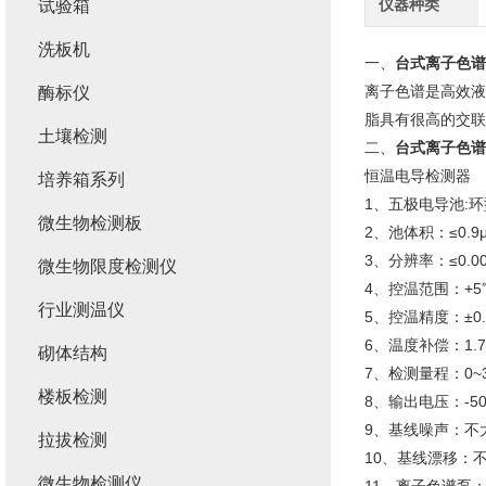
仪器种类
试验箱
洗板机
一、
台式离子色谱
离子色谱是高效液
酶标仪
脂具有很高的交联
土壤检测
二、
台式离子色谱
恒温电导检测器
培养箱系列
1、五极电导池:环
微生物检测板
2、池体积：≤0.9μ
3、分辨率：≤0.00
微生物限度检测仪
4、控温范围：+5
行业测温仪
5、控温精度：±0.
6、温度补偿：1.7
砌体结构
7、检测量程：0~3
楼板检测
8、输出电压：-500
9、基线噪声：不大
拉拔检测
10、基线漂移：不
微生物检测仪