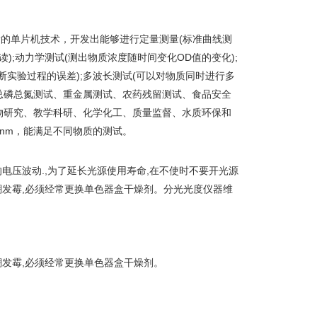
新的单片机技术，开发出能够进行定量测量(标准曲线测
);动力学测试(测出物质浓度随时间变化OD值的变化);
实验过程的误差);多波长测试(可以对物质同时进行多
、总磷总氮测试、重金属测试、农药残留测试、食品安全
物研究、教学科研、化学化工、质量监督、水质环保和
100nm，能满足不同物质的测试。
的电压波动.,为了延长光源使用寿命,在不使时不要开光源
潮发霉,必须经常更换单色器盒干燥剂。分光光度仪器维
潮发霉,必须经常更换单色器盒干燥剂。