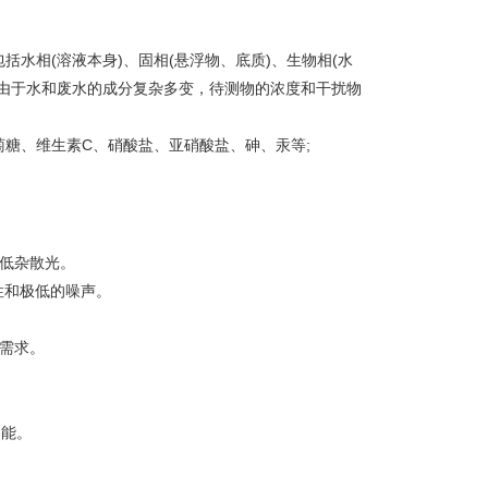
水相(溶液本身)、固相(悬浮物、底质)、生物相(水
由于水和废水的成分复杂多变，待测物的浓度和干扰物
糖、维生素C、硝酸盐、亚硝酸盐、砷、汞等;
低杂散光。
性和极低的噪声。
。
需求。
功能。