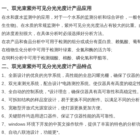
一、
双光束紫外可见分光光度计
产品应用
在水和废水监测中的应用，对于一个水系的监测分析和综合评价，一般包括
生生物)。在水质的常规监测中，紫外可见分光光度法占有较大的比重。
的浓度差别很大，在具体分析时必须选择好分析方法。
在农产品和食品分析中可用于检测的组分或成分有蛋白质、赖氨酸、葡萄
在植物生化分析中可用于检测叶绿素、全氮和酶的活力等;
在饲料分析中可用于检测烟酸、棉酚、磷化氢和甲酯等。
二、
双光束紫外可见分光光度计
产品特点
1、全新设计的优良的光学系统，高性能的全息闪耀光栅，确保了仪器的
2、双光束测光系统，配合设计*电路测控系统。使仪器具有高度的稳定
3、全自动的控制系统，*设计理念，确保仪器具有高可靠性和高稳定性
4、可拆卸结构的样品室设计，易于更换不同的附件。以满足不同的分析
5、宽敞型开放式光源室设计，使灯源更换更加方便。
6、关键部件均选用进口器件。保证了仪器性能的高可靠性。
7、windows 环境下开发的中英文操作软件，提供了丰富的特色的分析
8、自动八联池设计，功能更*。