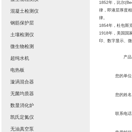
1852年，比尔(B
律，即液层厚度相
混凝土检测仪
律。
钢筋保护层
1854年，杜包斯
1918年，美国
土壤检测仪
印、数字显示、
微生物检测
产品
超纯水机
电热板
您的单位
漩涡混合器
无菌均质器
您的姓名
数显消化炉
联系电话
凯氏定氮仪
无油真空泵