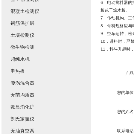
6．电动搅拌器的
板或干燥木板
混凝土检测仪
7．传动机构、
钢筋保护层
8．骨料规格应
9．空车运转，
土壤检测仪
10．进料时，
微生物检测
11．料斗升起时
超纯水机
电热板
产品
漩涡混合器
您的单位
无菌均质器
数显消化炉
您的姓名
凯氏定氮仪
无油真空泵
联系电话