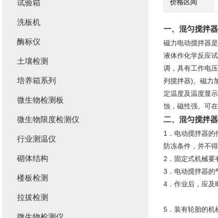
价格区间
试验箱
洗板机
一、
混匀搅拌器
酶标仪
磁力电动搅拌器是
液体作化学反应试
土壤检测
调，具有工作电压
培养箱系列
列搅拌器)。磁力
定温度及温度显示
微生物检测板
蚀，磁性强。可在
微生物限度检测仪
二、
混匀搅拌器
1．电动搅拌器的
行业测温仪
防冻条件，并不
砌体结构
2．固定式机械
3．电动搅拌器的
楼板检测
4．作业后，应
拉拔检测
5．装有轮胎的机
微生物检测仪