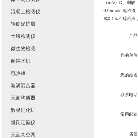
（m/v）D、硼酸
0.05mol/L
混凝土检测仪
成0.1％乙醇溶
钢筋保护层
产品
土壤检测仪
微生物检测
您的单位
超纯水机
电热板
您的姓名
漩涡混合器
联系电话
无菌均质器
数显消化炉
常用邮箱
凯氏定氮仪
省份
无油真空泵