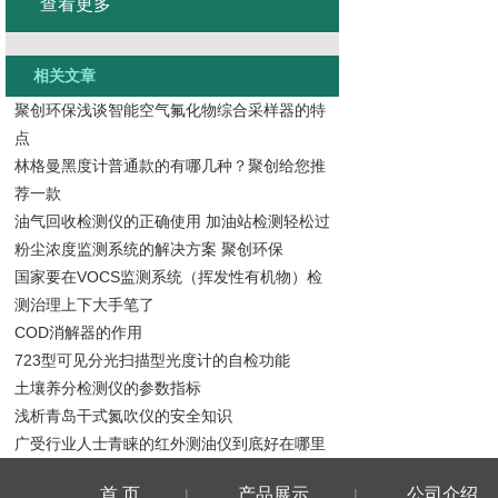
查看更多
相关文章
聚创环保浅谈智能空气氟化物综合采样器的特
点
林格曼黑度计普通款的有哪几种？聚创给您推
荐一款
油气回收检测仪的正确使用 加油站检测轻松过
粉尘浓度监测系统的解决方案 聚创环保
国家要在VOCS监测系统（挥发性有机物）检
测治理上下大手笔了
COD消解器的作用
723型可见分光扫描型光度计的自检功能
土壤养分检测仪的参数指标
浅析青岛干式氮吹仪的安全知识
广受行业人士青睐的红外测油仪到底好在哪里
首 页
产品展示
公司介绍
|
|