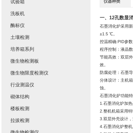
仪器种类
试验箱
洗板机
一、
12孔数显
酶标仪
石墨消化炉采用新
±1.5 ℃。
土壤检测
控温精确:PID参
培养箱系列
程序控制：液晶数
节能高效：双层外
微生物检测板
效。
防腐处理：石墨导
微生物限度检测仪
分体设计：主机箱
行业测温仪
蚀。
石墨消化炉功能特
砌体结构
1.石墨消化炉加
楼板检测
2.整机机箱采用
3.双层外壳设计
拉拔检测
4.石墨消化炉整
微生物检测仪