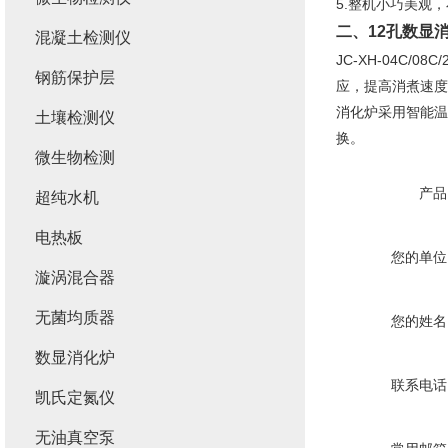
5.整机小巧美观
二、
12孔数显
混凝土检测仪
JC-XH-04C
钢筋保护层
应，提高消煮速度
消化炉采用智能温
土壤检测仪
换。
微生物检测
产品
超纯水机
电热板
您的单位
漩涡混合器
无菌均质器
您的姓名
数显消化炉
联系电话
凯氏定氮仪
无油真空泵