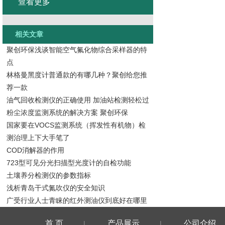
查看更多
相关文章
聚创环保浅谈智能空气氟化物综合采样器的特
点
林格曼黑度计普通款的有哪几种？聚创给您推
荐一款
油气回收检测仪的正确使用 加油站检测轻松过
粉尘浓度监测系统的解决方案 聚创环保
国家要在VOCS监测系统（挥发性有机物）检
测治理上下大手笔了
COD消解器的作用
723型可见分光扫描型光度计的自检功能
土壤养分检测仪的参数指标
浅析青岛干式氮吹仪的安全知识
广受行业人士青睐的红外测油仪到底好在哪里
首 页
产品展示
公司介绍
|
|