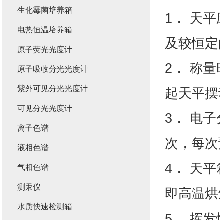
生化霉菌培养箱
1． 天
电热恒温培养箱
及较恒定
原子荧光光度计
2． 称
原子吸收分光光度计
紫外可见分光光度计
起天平摆
可见分光光度计
3． 电
离子色谱
次，每次
液相色谱
4． 天
气相色谱
测汞仪
即高温烘
水质快速检测箱
5． 挥