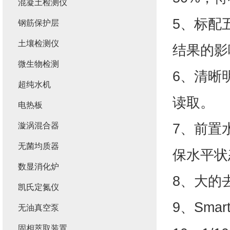
混凝土检测仪
5、标配
钢筋保护层
土壤检测仪
结果的影
微生物检测
6、清晰
超纯水机
读取。
电热板
7、前置
漩涡混合器
无菌均质器
保水平状
数显消化炉
8、大的
凯氏定氮仪
9、Sm
无油真空泵
固相萃取装置