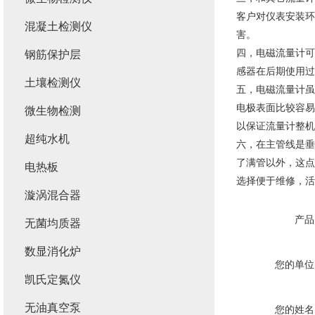
客户对仪表安装环
混凝土检测仪
害。
四，电磁流量计可
钢筋保护层
感器在后期使用过
土壤检测仪
五，电磁流量计虽
电极表面比较容易
微生物检测
以保证流量计整机
超纯水机
六，在主管线是垂
了满管以外，这点
电热板
选择便于维修，
漩涡混合器
产品
无菌均质器
数显消化炉
您的单位
凯氏定氮仪
无油真空泵
您的姓名