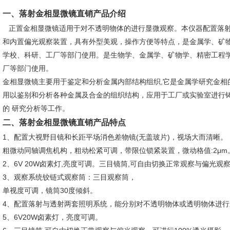
一、
落射金相显微镜直销
产品介绍
正置金相显微镜适用于对不透明物体的进行显微观察。本仪器配置落射
和内置偏光观察装置，具有外型美观，操作方便等特点，是金属学、矿
学校、科研、工厂等部门使用。是生物学、金属学、矿物学、精密工程
厂等部门使用。
金相显微镜主要用于鉴定和分析金属内部结构组织,它是金属学研究金相
用以鉴别和分析各种金属及合金的组织结构，应用于工厂或实验室进行
的 研究分析等工作。
二、
落射金相显微镜直销
产品特点
1、配置大视野目镜和长距平场消色差物镜(无盖玻片)，视场大而清晰。
粗微动同轴调焦机构，粗动松紧可调，带限位锁紧装置，微动格值:2μm
2、6V 20W卤素灯,亮度可调。三目镜筒,可自由切换正常观察与偏光观
3、观察系统铰链式观察筒：三目观察筒，
单视度可调，镜筒30度倾斜。
4、配置落射与透射两套照明系统，能分别对不透明物体或透明物体进行
5、6V20W卤素灯，亮度可调。