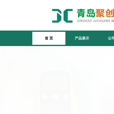
首 页
产品展示
公