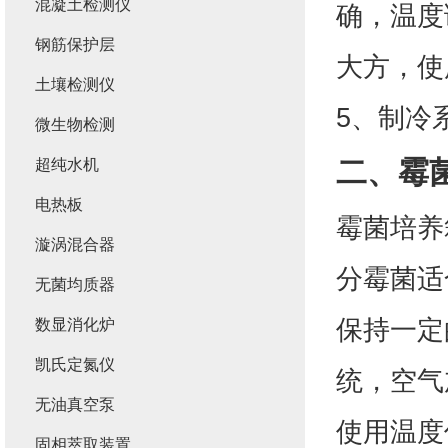
混凝土检测仪
确，温度
钢筋保护层
大方，使
土壤检测仪
5、制冷
微生物检测
二、
霉
超纯水机
电热板
霉菌培养
漩涡混合器
分霉菌适
无菌均质器
保持一定
数显消化炉
凯氏定氮仪
统，空气
无油真空泵
使用温度
固相萃取装置