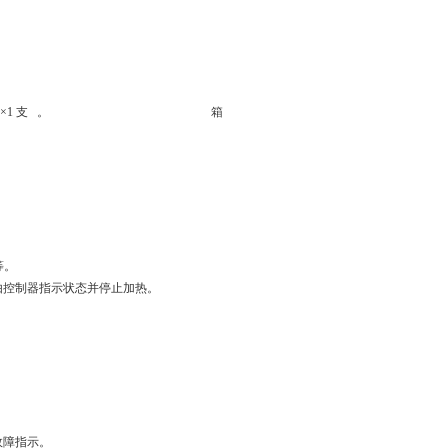
×1 支 。 箱
。
等。
由控制器指示状态并停止加热。
故障指示
。