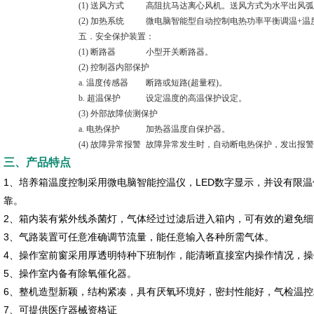
(1) 送风方式
高阻抗马达离心风机。送风方式为水平出风弧
(2) 加热系统
微电脑智能型自动控制电热功率平衡调温+温
五．安全保护装置：
(1) 断路器
小型开关断路器。
(2) 控制器内部保护
a. 温度传感器
断路或短路(超量程)。
b. 超温保护
设定温度的高温保护设定。
(3) 外部故障侦测保护
a. 电热保护
加热器温度自保护器。
(4) 故障异常报警
故障异常发生时，自动断电热保护，发出报警
三、产品特点
1、培养箱温度控制采用微电脑智能控温仪，LED数字显示，并设有限
靠。
2、箱内装有紫外线杀菌灯，气体经过过滤后进入箱内，可有效的避免细
3、气路装置可任意准确调节流量，能任意输入各种所需气体。
4、操作室前窗采用厚透明特种下班制作，能清晰直接室内操作情况，
5、操作室内备有除氧催化器。
6、整机造型新颖，结构紧凑，具有厌氧环境好，密封性能好，气检温
7、可提供医疗器械资格证