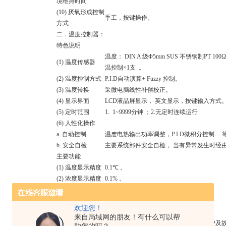
境维持时间
(10) 厌氧形成控制
手工，按键操作。
方式
二．温度控制器：
特色说明
温度： DIN A 级
Φ
5mm SUS
不锈钢制
PT 100
Ω
(1) 温
度传感器
温控制×1支 。
(2) 温
度控制方式
P.I.D自动演算+ Fuzzy 控制。
(3) 温度转换
采微电脑线性补偿校正。
(4) 显示界面
LCD液晶屏显示， 英文显示，按键输入方式
(5) 定时范围
1. 1~9999分钟 ；2.无定时连续运行
(6) 人性化操作
a. 自动控制
温
度
电热输出功率调整，P.I.D微积分控制… 
b. 安全自检
主要系统部件安全自检， 当有异常发生时经
主要功能
(1) 温度显示精度
0.1℃ 。
(2) 浓度显示精度
0.1% 。
(3) 温度控制精度
± 0.1℃ 。
(4) 浓度控制精度
± 0.1% 。
欢迎您！
(5) 偏差值校正
温度偏差值补偿、校正功能。
来自局域网的朋友！有什么可以帮
(6) I/O 自检
安全自检功能，
异常发生时自动断电保护及