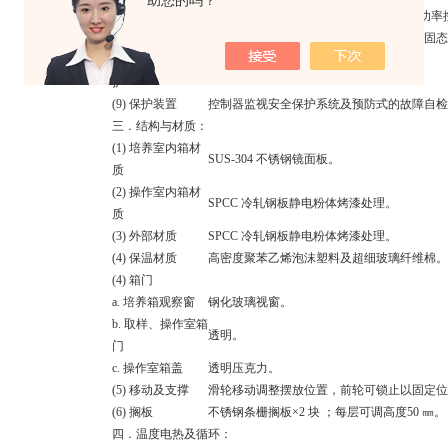
助您的吗？
微电脑自动演算P.I.D. ，配合固态继电器
(7) 自动演算
（比例、积分、微分＋固态继电
(8) 温度上下限保
可设定温度保护上下限。
护
(9) 保护装置
控制器监视安全保护系统及预防式的故障自检
三．结构与材质：
(1) 培养室内箱材
SUS-304
不锈钢镜面板
。
质
(2) 操作室内箱材
SPCC 冷轧钢板静电粉体烤漆处理
。
质
(3) 外部材质
SPCC 冷轧钢板静电粉体烤漆处理
。
(4) 保温材质
高密度聚苯乙烯泡沫塑料及超细玻璃纤维棉。
(4) 箱门
a. 培养箱观察窗
钢化玻璃视窗。
b. 取样、操作室箱
透明。
门
c. 操作室箱盖
透明压克力。
(5) 移动及支撑
滑轮移动调整摆放位置，前轮可锁止以固定位置*4
(6) 搁板
不锈钢条栅搁板
×2 块 ；每层可调高度50 ㎜。
四．温度电热及循环：