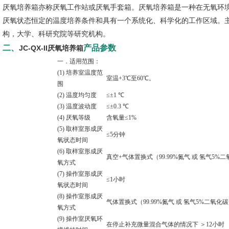
厌氧培养箱亦称厌氧工作站或厌氧手套箱。厌氧培养箱是一种在无氧环
厌氧状态恒定的温度培养条件和具有一个系统化、科学化的工作区域。
构，大学、科研究院等研究机构。
二、
产品参数
JC-QX-II厌氧培养箱
一．适用范围：
(1) 培养室温度范
室温+3℃至60℃。
围
(2) 温度均匀度
≤±1 ℃
(3) 温度波动度
≤±0.3 ℃
(4) 厌氧等级
含氧量≤1%
(5) 取样室形成厌
≤5分钟
氧状态时间
(6) 取样室形成厌
真空+气体置换式（99.99%氮气 或
氢气5%二
氧方式
(7) 操作室形成厌
≤1小时
氧状态时间
(8) 操作室形成厌
气体置换式（99.99%氮气 或
氢气5%二氧化碳
氧方式
(9) 操作室厌氧环
在停止补充微量混合气体的情况下 ＞12小时