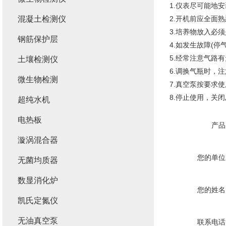
1.仪表尽可能地
混凝土检测仪
2.开机前应全面
3.培养物放入必
钢筋保护层
4.如发生故障(
5.经常注意气路
土壤检测仪
6.调换气瓶时，
微生物检测
7.真空泵按要求
8.停止使用，关
超纯水机
电热板
产品
漩涡混合器
您的单位
无菌均质器
数显消化炉
您的姓名
凯氏定氮仪
无油真空泵
联系电话