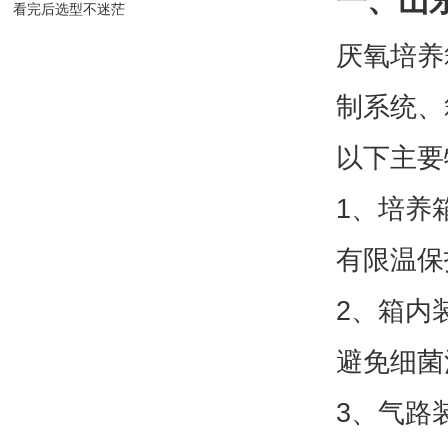
看完后选型不迷茫
厌氧培养箱由恒温
有以下主要特点：
1、培养箱温度控
靠。
2、箱内装有紫外
3、气路装置可任
4、操作室前窗采
5、操作室内备有
6、整机造型新颖
二、
山东厌氧培
电路安全保护 超
主控气路组件 安
冲的耐高压皮管和
取样室形成厌氧状
操作室形成厌氧时间
厌氧环境维持时间
培养室使用温控范围