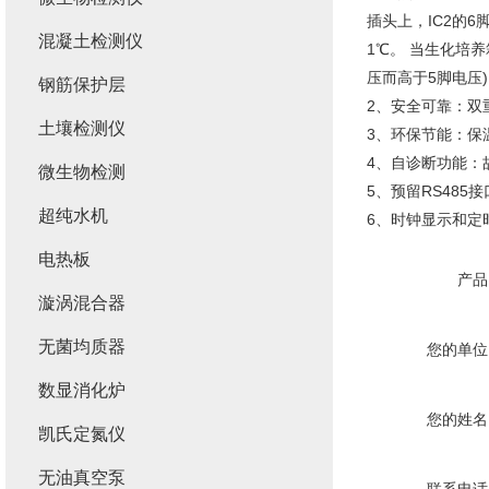
插头上，IC2的6
混凝土检测仪
1℃。 当生化培
压而高于5脚电压
钢筋保护层
2、安全可靠：双重
土壤检测仪
3、环保节能：保
4、自诊断功能：
微生物检测
5、预留RS48
超纯水机
6、时钟显示和定
电热板
产品
漩涡混合器
无菌均质器
您的单位
数显消化炉
您的姓名
凯氏定氮仪
无油真空泵