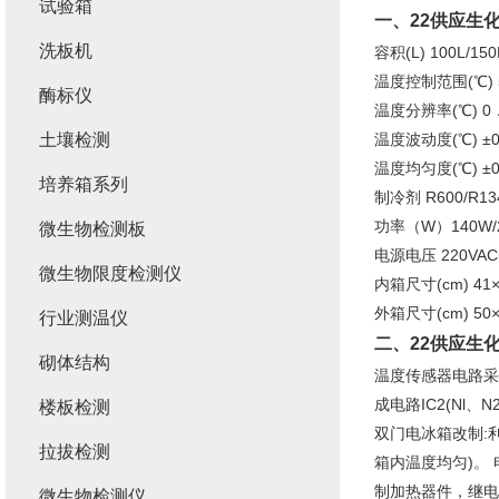
试验箱
一、22
供应生
洗板机
容积(L) 100L/150
温度控制范围(℃) 5
酶标仪
温度分辨率(℃) 0．
土壤检测
温度波动度(℃) ±0.
温度均匀度(℃) ±0.
培养箱系列
制冷剂 R600/R134
功率（W）140W/2
微生物检测板
电源电压 220VAC5
微生物限度检测仪
内箱尺寸(cm) 41×3
外箱尺寸(cm) 50×4
行业测温仪
二、22
供应生
砌体结构
温度传感器电路采
成电路IC2(Nl
楼板检测
双门电冰箱改制:
拉拔检测
箱内温度均匀)。 
制加热器件，继电器
微生物检测仪