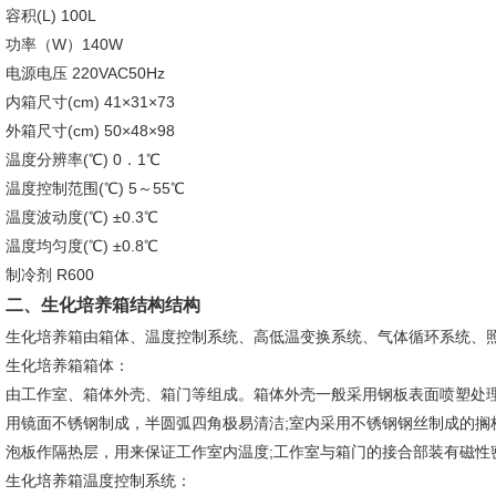
容积(L) 100L
功率（W）140W
电源电压 220VAC50Hz
内箱尺寸(cm) 41×31×73
外箱尺寸(cm) 50×48×98
温度分辨率(℃) 0．1℃
温度控制范围(℃) 5～55℃
温度波动度(℃) ±0.3℃
温度均匀度(℃) ±0.8℃
制冷剂 R600
二、
生化培养箱结构
结构
生化培养箱由箱体、温度控制系统、高低温变换系统、气体循环系统、
生化培养箱箱体：
由工作室、箱体外壳、箱门等组成。箱体外壳一般采用钢板表面喷塑处理
用镜面不锈钢制成，半圆弧四角极易清洁;室内采用不锈钢钢丝制成的搁
泡板作隔热层，用来保证工作室内温度;工作室与箱门的接合部装有磁性
生化培养箱温度控制系统：