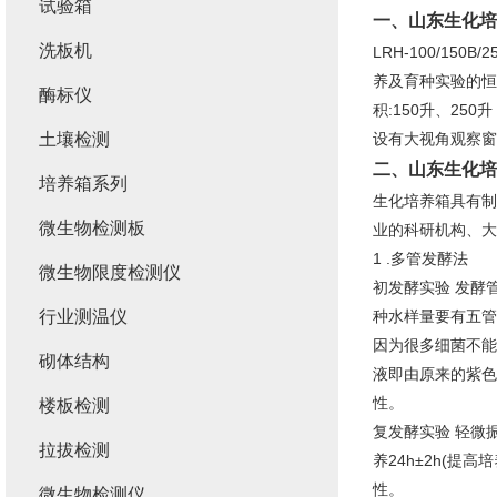
试验箱
一、
山东生化培
洗板机
LRH-100/1
养及育种实验的恒
酶标仪
积:150升、25
土壤检测
设有大视角观察窗
二、
山东生化培
培养箱系列
生化培养箱具有制
微生物检测板
业的科研机构、大
1 .多管发酵法
微生物限度检测仪
初发酵实验 发酵
行业测温仪
种水样量要有五管
因为很多细菌不能
砌体结构
液即由原来的紫色
性。
楼板检测
复发酵实验 轻微振
拉拔检测
养24h±2h(
性。
微生物检测仪