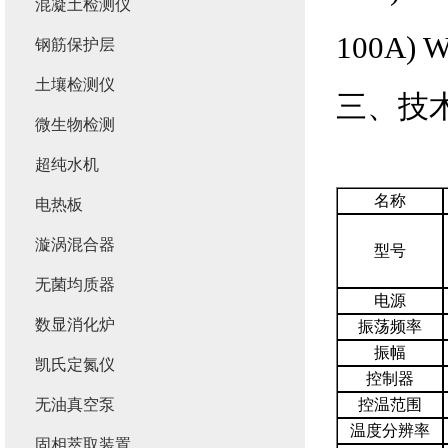
混凝土检测仪
100A) 
钢筋保护层
土壤检测仪
三、技
微生物检测
超纯水机
名称
电热板
漩涡混合器
型号
无菌均质器
电源
数显消化炉
振荡频率
振幅
凯氏定氮仪
控制器
无油真空泵
控温范围
温度分辨率
固相萃取装置