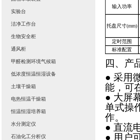
输入功率
实验台
洁净工作台
托盘尺寸(mm)
生物安全柜
定时范围
通风柜
标准配置
四、产
甲醛检测环境气候箱
低浓度恒温恒湿设备
● 采
能，可
土壤干燥箱
● 大
电热恒温干燥箱
单式操
恒温恒湿培养箱
作。
水分测定仪
● 直
● 用
石油化工分析仪