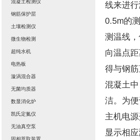
混凝土检测仪
线来进行
钢筋保护层
0.5m的
土壤检测仪
测温线，
微生物检测
向温点距
超纯水机
电热板
得与钢筋
漩涡混合器
混凝土中
无菌均质器
洁。为便
数显消化炉
凯氏定氮仪
主机电源
无油真空泵
显示相应
固相萃取装置