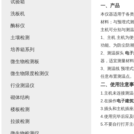
试验箱
一、
产品
洗板机
本仪器适用于各类
材料；与预埋式测
酶标仪
主机可分别与测温
土壤检测
1、主机 主机为
功能。为防尘防
培养箱系列
2、测温探头
电子
器，适宜测量材
微生物检测板
3、测温线 预埋
微生物限度检测仪
任意布置测温点
二、
使用注意事
行业测温仪
1.主机未连接测
砌体结构
2.在操作
电子建筑
3.插头和主机插
楼板检测
4.使用完毕后应
拉拔检测
5.不要自行打开
微生物检测仪