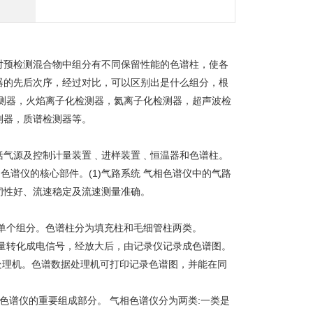
对预检测混合物中组分有不同保留性能的色谱柱，使各
器的先后次序，经过对比，可以区别出是什么组分，根
测器，火焰离子化检测器，氦离子化检测器，超声波检
测器，质谱检测器等。
括气源及控制计量装置﹑进样装置﹑恒温器和色谱柱。
色谱仪的核心部件。(1)气路系统 气相色谱仪中的气路
闭性好、流速稳定及流速测量准确。
为单个组分。色谱柱分为填充柱和毛细管柱两类。
含量转化成电信号，经放大后，由记录仪记录成色谱图。
据处理机。色谱数据处理机可打印记录色谱图，并能在同
。
相色谱仪的重要组成部分。 气相色谱仪分为两类:一类是