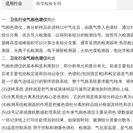
适用行业
医学检验专用
一、
卫生行业气相色谱仪
简介
气相色谱仪，将分析样品在进样口中气化后，由载气带入色谱柱，通过
组分分离，依次导入检测器，以得到各组分的检测信号。按照导入检测
据峰高度或峰面积可以计算出各组分含量。通常采用的检测器有:热导检
测器，光离子化检测器，电子捕获检测器，火焰光度检测器，电化学检
二、
卫生行业气相色谱仪
构造
气相色谱仪的基本构造有两部分，即分析单元和显示单元。前者主要包
后者主要包括检定器和自动记录仪。色谱柱(包括固定相)和检定器是气相
是一个载气连续运行的密闭管路系统。整个气路系统要求载气纯净、密
(2)进样系统 进样就是把气体或液体样品匀速而定量地加到色谱柱上端。
(3)分离系统分离系统的核心是色谱柱，它的作用是将多组分样品分离
(4)检测系统检测器的作用是把被色谱柱分离的样品组分根据其特性和
(5)信号记录或微机数据处理系统 近年来气相色谱仪主要采用色 谱数
一张记录纸上打印出处理后的结果，如保留时间、被测组分质量分数等
(6)温度控制系统 用于控制和测量色谱柱、检测器、气化室温度，是气