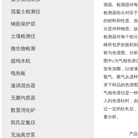
测器。检测器对每
混凝土检测仪
检测器给出对应于
的材料和性质、色
钢筋保护层
分是何种物质。故
土壤检测仪
检测器对每个组分
峰所包罗的面积则
微生物检测
称为色谱图。分析
超纯水机
图中c为气相色谱
室有加圈，以使液
电热板
载气。载气从进样
录下样品的色谱图
漩涡混合器
气相色谱仪是一种
无菌均质器
入到色谱柱时，由
过一定的柱长后，
数显消化炉
量分析。
凯氏定氮仪
产品
无油真空泵