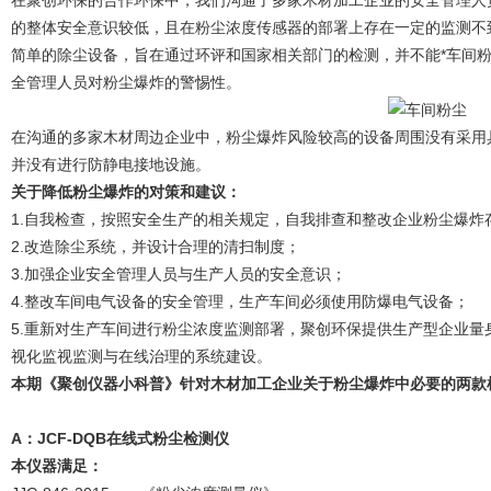
在聚创环保的合作环保中，我们沟通了多家木材加工企业的安全管理人
的整体安全意识较低，且在粉尘浓度传感器的部署上存在一定的监测不
简单的除尘设备，旨在通过环评和国家相关部门的检测，并不能*车间
全管理人员对粉尘爆炸的警惕性。
在沟通的多家木材周边企业中，粉尘爆炸风险较高的设备周围没有采用
并没有进行防静电接地设施。
关于降低粉尘爆炸的对策和建议：
1.自我检查，按照安全生产的相关规定，自我排查和整改企业粉尘爆炸
2.改造除尘系统，并设计合理的清扫制度；
3.加强企业安全管理人员与生产人员的安全意识；
4.整改车间电气设备的安全管理，生产车间必须使用防爆电气设备；
5.重新对生产车间进行粉尘浓度监测部署，聚创环保提供生产型企业
视化监视监测与在线治理的系统建设。
本期《聚创仪器小科普》针对木材加工企业关于粉尘爆炸中必要的两款
A：
JCF-DQB在线式粉尘检测仪
本仪器满足：