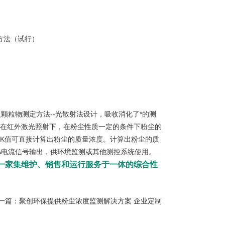
测方法（试行）
可吸入颗粒物测定方法--光散射法设计，吸收消化了*的测
尘在红外激光照射下，在粉尘性质一定的条件下粉尘的
置K值可直接计算出粉尘的质量浓度。计算出粉尘的质
0mA电流信号输出，供环境监测或其他测控系统使用。
一家集维护、销售和运行服务于一体的综合性
一篇：
聚创环保提供粉尘浓度监测解决方案 企业定制