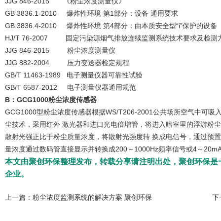
JJG 846-2015 《粉尘浓度测量仪》
GB 3836.1-2010 爆炸性环境 第1部分：设备 通用要求
GB 3836.4-2010 爆炸性环境 第4部分：由本质安全型“i”保护的设备
HJ/T 76-2007 固定污染源烟气排放连续监测系统技术要求及检
JJG 846-2015 粉尘浓度测量仪
JJG 882-2004 压力变送器检定规程
GB/T 11463-1989 电子测量仪器可靠性试验
GB/T 6587-2012 电子测量仪器通用规范
B：
GCG1000粉尘浓度传感器
GCG1000型粉尘浓度传感器根据WS/T206-2001公共场所空气中
尘技术，采用红外 激光器和进口光电倍增管，将进入暗室里的浮游粉
散射光强正比于粉尘质量浓度，将散射光强度转 换成电信号，通过预
量浓度通过数码管直接显示并转换成200～1000Hz频率信号或4～2
本文由聚创环保整理发布，转载分享请注明出处，聚创环保是
企业。
上一篇：
粉尘浓度监测系统的解决方案 聚创环保
下