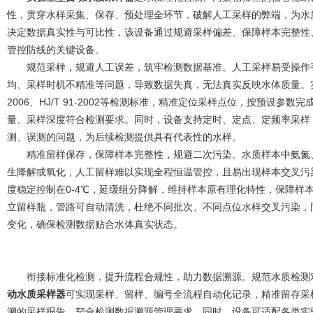
性，贯穿水样采集、保存、预处理全环节，破解人工采样的弊端，为水
决定数据真实性与可比性，该设备通过规避采样偏差、保障样本完整性
管控防线的关键设备。
规范采样，规避人工误差，筑牢检测数据基准。人工采样易受操作手
均、采样时机不精准等问题，导致数据失真，无法真实反映水体质量。实验室
2006、HJ/T 91-2002等检测标准，精准定位采样点位，按预设参
量、采样深度符合检测要求。同时，设备支持定时、定点、定频率采样
测、误测的问题，为后续检测提供具有代表性的水样。
精准留样保存，保障样本完整性，规避二次污染。水质样本中氨氮、
生降解或氧化，人工留样难以实现全程恒温管控，且易出现样本交叉污
度稳定控制在0-4℃，延缓组分降解，维持样本原有理化特性，保障样
立留样瓶，管路可自动清洗，杜绝不同批次、不同点位水样交叉污染，
变化，确保检测数据贴合水体真实状态。
衔接标准化检测，提升流程合规性，助力数据溯源。规范水质检测对
动水质采样器
可实现采样、留样、编号全流程自动化记录，精准留存采
溯的采样报告，契合检测数据溯源管理要求。同时，设备可适配各类实