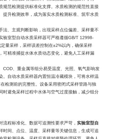
质规范检测提供标准化支撑。水质检测的规范性直接
、提升检测效率，成为落实水质检测标准、筑牢水质
法、主观判断影响，出现采样点位偏差、采样量不
型自动水质采样器可严格遵循GB/T 12998-
数完成定量采样，采样误差控制在±2%以内，确保采样
，可精准捕捉水体水质动态变化，避免人工采样漏
COD、重金属等组分易受温度、光照、氧气影响发
染。自动水质采样器内置恒温冷藏模块，可将水样温
本在检测前的完整性。设备采用密闭式采样管路与独
同时避免采样过程中水体与空气过度接触，减少组分
流程标准化、数据可追溯性要求严苛，
实验室型自
样时间、点位、温度、采样量等关键信息，生成可追
验室检测设备，采样后直接对接预处理环节，避免人