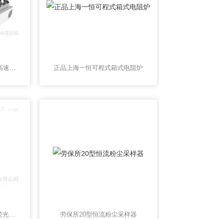
上海一恒WSZ-15A实验室高速回旋振荡器
正品上海一恒可程式箱式电阻炉
美国3M Clean-Trace ATP荧光检测仪
劳保所20型恒流粉尘采样器